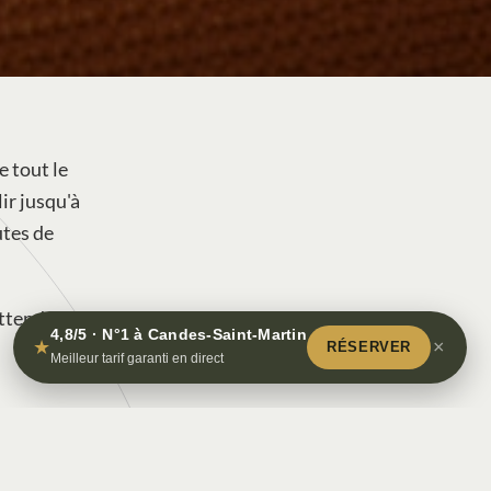
e tout le
ir jusqu'à
utes de
ttend.
4,8/5 · N°1 à Candes-Saint-Martin
★
×
RÉSERVER
Meilleur tarif garanti en direct
" inclus du 1er mai au 30 septembre.
ccès libre, Bassin intérieur, Sauna, troglodytique et