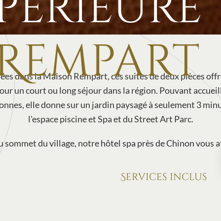
upérieure
Rempart
ées dans la Maison Rempart, ces suites de deux pièces offr
our un court ou long séjour dans la région. Pouvant accueill
onnes, elle donne sur un jardin paysagé à seulement 3 min
l'espace piscine et Spa et du Street Art Parc.
u sommet du village, notre
hôtel spa près de Chinon
vous a
Services inclus
Accès Spa "Zen Garden
Piscine extérieure en a