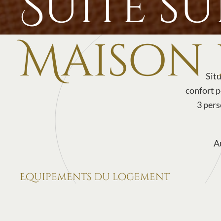
Suite s
Maison 
Situ
confort p
3 pers
A
Equipements du logement
Lit Queen Size 160 x 200cm
Salle de bain privative avec douche